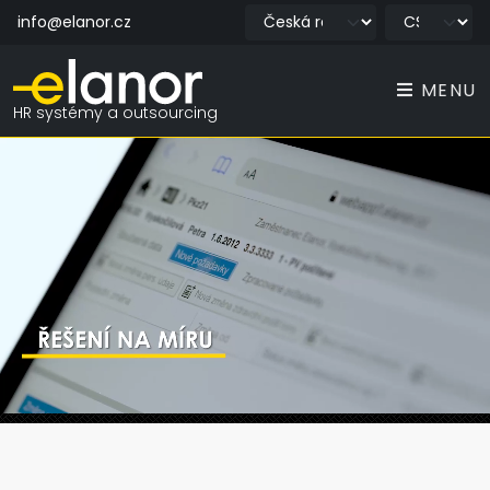
info@elanor.cz
MENU
HR systémy a outsourcing