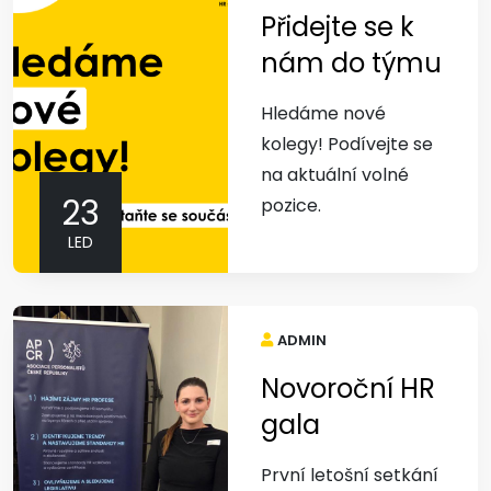
Přidejte se k
nám do týmu
Hledáme nové
kolegy! Podívejte se
na aktuální volné
23
pozice.
LED
ADMIN
Novoroční HR
gala
První letošní setkání