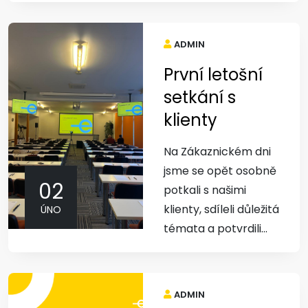
ADMIN
První letošní
setkání s
klienty
Na Zákaznickém dni
jsme se opět osobně
02
potkali s našimi
klienty, sdíleli důležitá
ÚNO
témata a potvrdili...
ADMIN