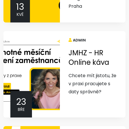
13
Praha
KVĚ
ADMIN
JMHZ - HR
Online káva
Chcete mít jistotu, že
v praxi pracujete s
daty správně?
23
BŘE