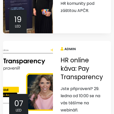
HR komunity pod
záštitou APČR.
19
LED
ADMIN
HR online
káva: Pay
Transparency
Jste připraveni? 29.
ledna od 10:00 se na
07
vás těšíme na
webináři.
LED