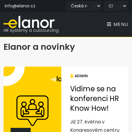
info@elanor.cz
MENU
HR systémy a outsourcing
Elanor a novinky
ADMIN
Vidíme se na
konferenci HR
Know How!
Již 27. května v
Kongresovém centru