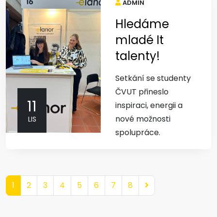
ADMIN
Hledáme
mladé It
talenty!
Setkání se studenty
ČVUT přineslo
11
inspiraci, energii a
nové možnosti
LIS
spolupráce.
1
2
3
4
5
6
7
8