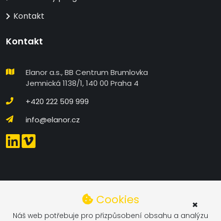
Kontakt
Kontakt
Elanor a.s., BB Centrum Brumlovka
Jemnická 1138/1, 140 00 Praha 4
+420 222 509 999
info@elanor.cz
DETAILNÍ NASTAVENÍ COOKIES
Cookies
×
Technické
Náš web potřebuje pro přizpůsobení obsahu a analýzu