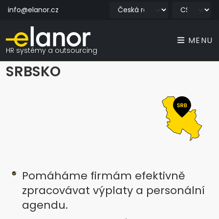
info@elanor.cz
MENU
HR systémy a outsourcing
SRBSKO
Pomáháme firmám efektivně
zpracovávat výplaty a personální
agendu.