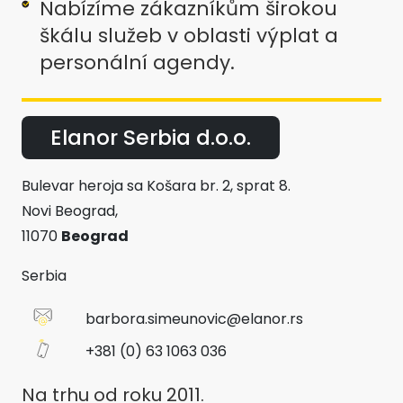
Nabízíme zákazníkům širokou
škálu služeb v oblasti výplat a
personální agendy.
Elanor Serbia d.o.o.
Bulevar heroja sa Košara br. 2, sprat 8.
Novi Beograd,
11070
Beograd
Serbia
barbora.simeunovic@elanor.rs
+381 (0) 63 1063 036
Na trhu od roku 2011.