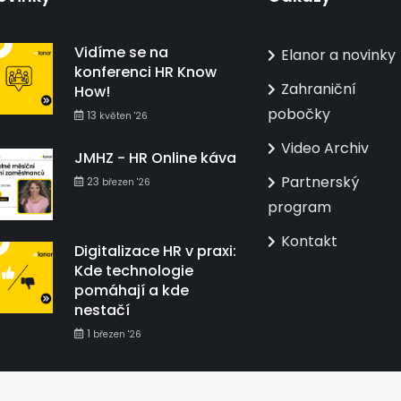
Vidíme se na
Elanor a novinky
konferenci HR Know
Zahraniční
How!
pobočky
13
květen '26
Video Archiv
JMHZ - HR Online káva
Partnerský
23
březen '26
program
Kontakt
Digitalizace HR v praxi:
Kde technologie
pomáhají a kde
nestačí
1
březen '26
DETAILNÍ NASTAVENÍ COOKIES