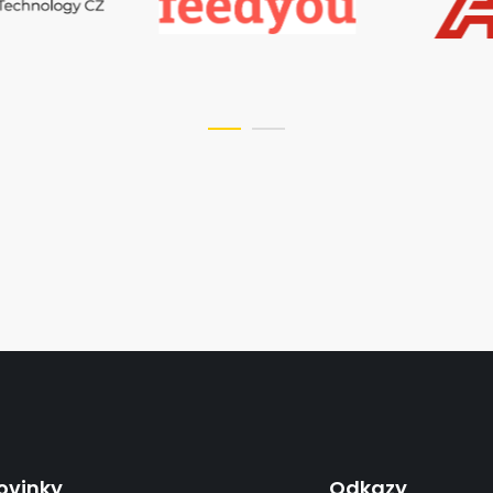
ovinky
Odkazy