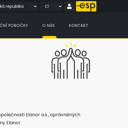
IČNÍ POBOČKY
O NÁS
KONTAKT
polečnosti Elanor a.s., oprávněných
ny Elanor.