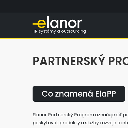
HR systémy a outsourcing
PARTNERSKÝ P
Co znamená ElaPP
Elanor Partnerský Program označuje síť pr
poskytovat produkty a služby rozvoje a int