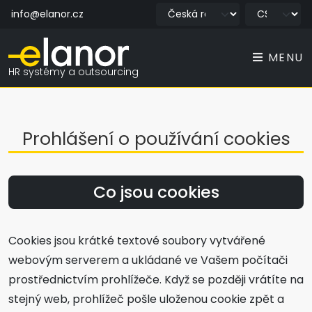
info@elanor.cz
MENU
HR systémy a outsourcing
Prohlášení o používání cookies
Co jsou cookies
Cookies jsou krátké textové soubory vytvářené
webovým serverem a ukládané ve Vašem počítači
prostřednictvím prohlížeče. Když se později vrátíte na
stejný web, prohlížeč pošle uloženou cookie zpět a