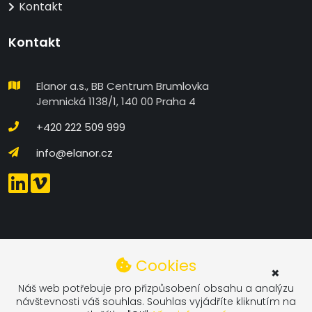
Kontakt
Kontakt
Elanor a.s., BB Centrum Brumlovka
Jemnická 1138/1, 140 00 Praha 4
+420 222 509 999
info@elanor.cz
DETAILNÍ NASTAVENÍ COOKIES
Cookies
×
Technické
Náš web potřebuje pro přizpůsobení obsahu a analýzu
návštevnosti váš souhlas. Souhlas vyjádříte kliknutím na
Technické Cookies - Technické cookies se používají