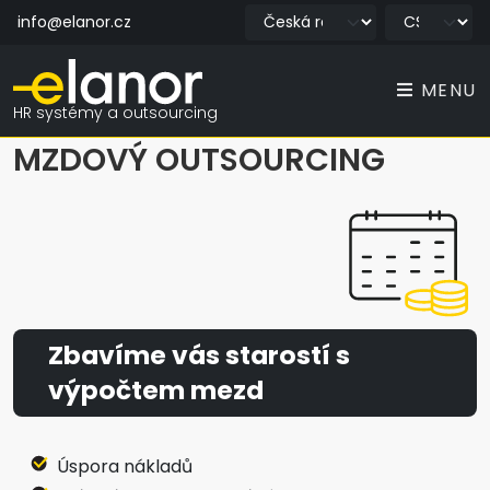
info@elanor.cz
MENU
HR systémy a outsourcing
MZDOVÝ OUTSOURCING
Zbavíme vás starostí s
výpočtem mezd
Úspora nákladů