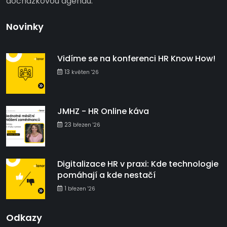
docházkovou agendu.
Novinky
Vidíme se na konferenci HR Know How!
13
květen '26
JMHZ - HR Online káva
23
březen '26
Digitalizace HR v praxi: Kde technologie
pomáhají a kde nestačí
1
březen '26
Odkazy