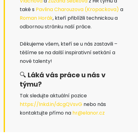
Vlachová
a
Zuzana Šebková
z HR týmu a
také s
Pavlina Charouzova (Kropackova)
a
Roman Horák
, kteří přiblížili technickou a
odbornou stránku naší práce.
Děkujeme všem, kteří se u nás zastavili –
těšíme se na další inspirativní setkání a
nové talenty!
🔍
Láká vás práce u nás v
týmu?
Tak sledujte aktuální pozice
https://lnkd.in/dcgQVsvG
nebo nás
kontaktujte přímo na
hr@elanor.cz