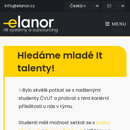
info@elanor.cz
MENU
HR systémy a outsourcing
Hledáme mladé It
talenty!
✨Bylo skvělé potkat se s nadšenými
studenty ČVUT a probrat s nimi kariérní
příležitosti u nás v týmu.
Studenti měli možnost setkat se s
Aneta