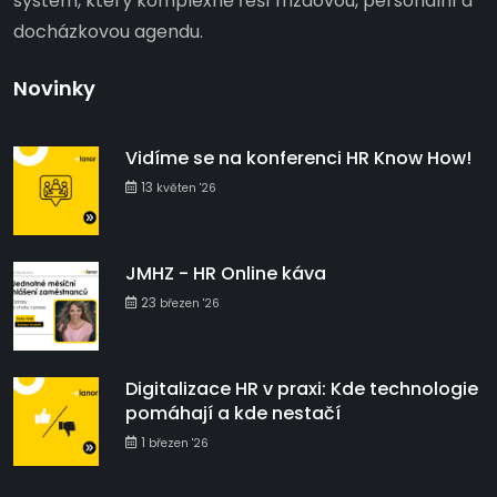
systém, který komplexně řeší mzdovou, personální a
docházkovou agendu.
Novinky
Vidíme se na konferenci HR Know How!
13
květen '26
JMHZ - HR Online káva
23
březen '26
Digitalizace HR v praxi: Kde technologie
pomáhají a kde nestačí
1
březen '26