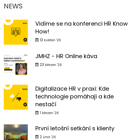
NEWS
Vidíme se na konferenci HR Know
How!
13
květen '26
JMHZ - HR Online káva
23
březen '26
Digitalizace HR v praxi: Kde
technologie pomáhají a kde
nestačí
1
březen '26
První letošní setkání s klienty
2
únor '26